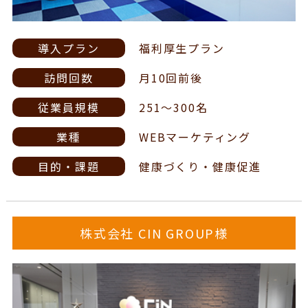
導入プラン
福利厚生プラン
訪問回数
月10回前後
従業員規模
251～300名
業種
WEBマーケティング
目的・課題
健康づくり・健康促進
株式会社 CIN GROUP様