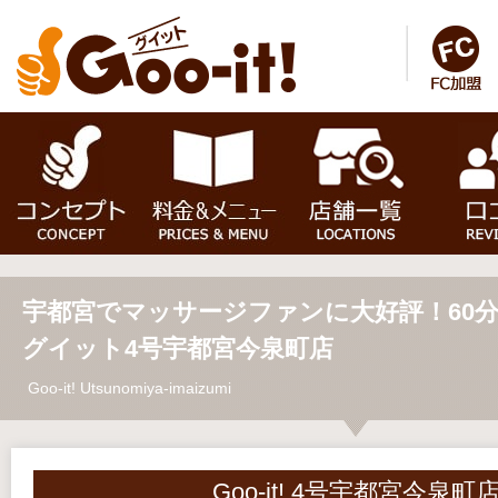
宇都宮でマッサージファンに大好評！60分3
グイット4号宇都宮今泉町店
Goo-it! Utsunomiya-imaizumi
Goo-it! 4号宇都宮今泉町