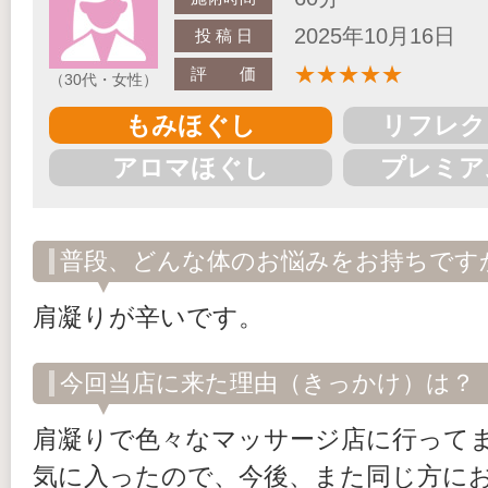
2025年10月16日
投 稿 日
★
★
★
★
★
評 価
（30代・女性）
もみほぐし
リフレク
アロマほぐし
プレミア
普段、どんな体のお悩みをお持ちです
肩凝りが辛いです。
今回当店に来た理由（きっかけ）は？
肩凝りで色々なマッサージ店に行って
気に入ったので、今後、また同じ方に