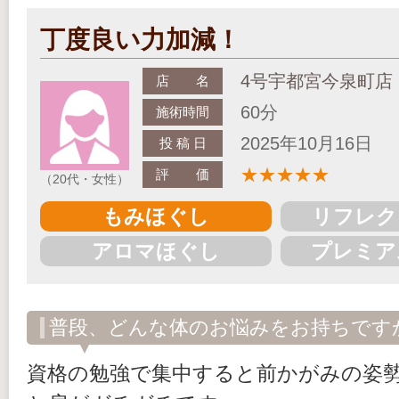
丁度良い力加減！
4号宇都宮今泉町店
店 名
60分
施術時間
2025年10月16日
投 稿 日
★
★
★
★
★
評 価
（20代・女性）
もみほぐし
リフレク
アロマほぐし
プレミア
普段、どんな体のお悩みをお持ちです
資格の勉強で集中すると前かがみの姿