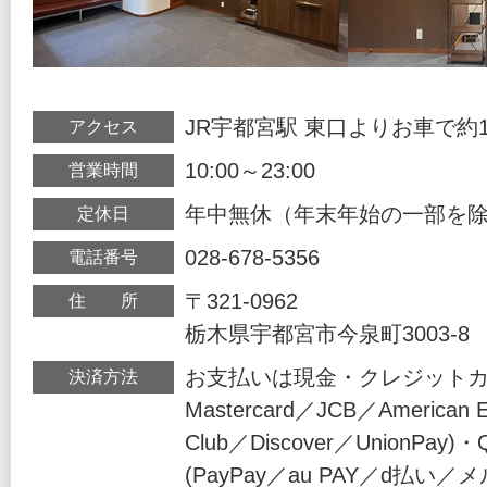
JR宇都宮駅 東口よりお車で約1
アクセス
10:00～23:00
営業時間
年中無休（年末年始の一部を
定休日
028-678-5356
電話番号
〒321-0962
住 所
栃木県宇都宮市今泉町3003-8
お支払いは現金・クレジットカー
決済方法
Mastercard／JCB／American E
Club／Discover／UnionPa
(PayPay／au PAY／d払い