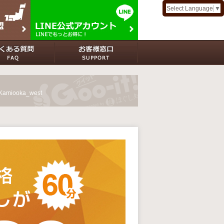
Select Language
▼
 Kamiooka_west