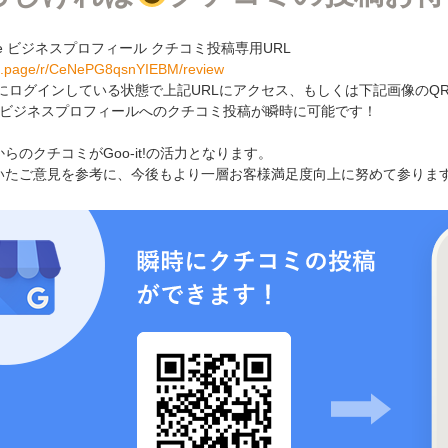
gle ビジネスプロフィール クチコミ投稿専用URL
/g.page/r/CeNePG8qsnYIEBM/review
gleにログインしている状態で上記URLにアクセス、もしくは下記画像の
le ビジネスプロフィールへのクチコミ投稿が瞬時に可能です！
らのクチコミがGoo-it!の活力となります。
いたご意見を参考に、今後もより一層お客様満足度向上に努めて参りま