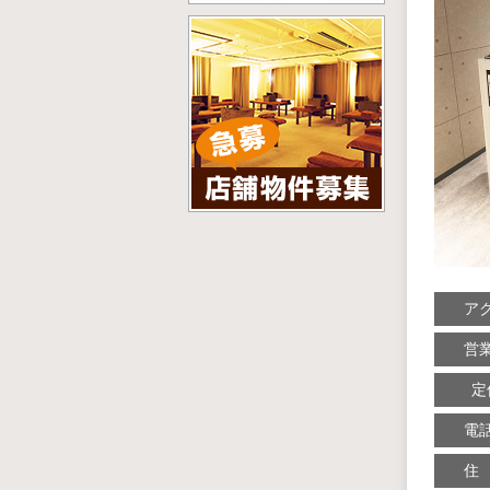
ア
営
定
電
住