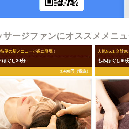
ッサージファンにオススメメニュ
様待望の新メニューが遂に登場！
人気No.1 合計
ドほぐし30分
もみほぐし60
3,480円（税込）