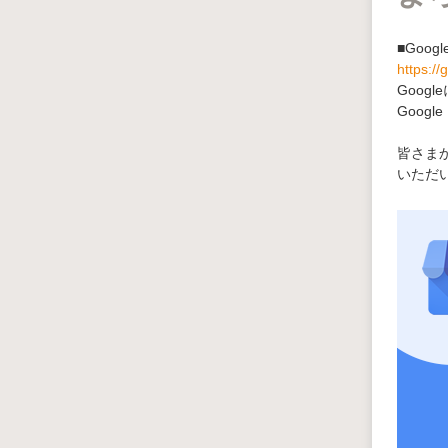
■Goo
https:/
Goo
Goog
皆さまか
いただ