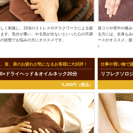
優しく刺激し、日頃のストレスやデスクワークによる疲
肩コリや背中の痛み
します。気分が重い、やる気が出ないといった心の不調
る方には、全身もみ
皮の状態でお悩みの方にオススメです。
ースがオススメ。疲
♪
目、首、肩のお疲れが気になるお客様に大好評！
仕事や買い物で
40+ドライヘッド＆オイルネック20分
リフレクソロジ
5,260円（税込）