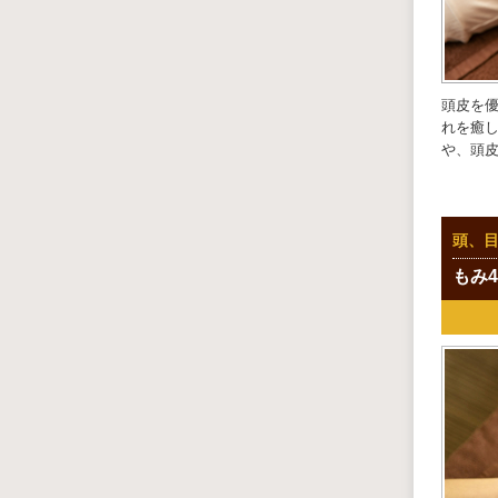
頭皮を
れを癒
や、頭
頭、
もみ