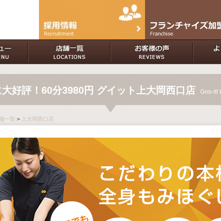
好評！60分3980円 グイット上大岡西口店
Goo-it!
 店舗一覧
>
上大岡西口店