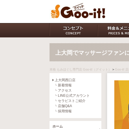
上大岡でマッサージファンに大
本格 もみほぐし専門店 Goo-it!（グイット）
>
Goo-it!
上大岡西口店
新着情報
アクセス
LINE公式アカウント
セラピストご紹介
店舗Q&A
採用情報
ホーム