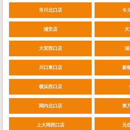
市川北口店
モ
浦安店
大
大宮西口店
浦
川口東口店
新
横浜西口店
関内北口店
東
上大岡西口店
元