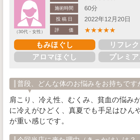
60分
施術時間
2022年12月20日
投 稿 日
★
★
★
★
★
評 価
（30代・女性）
もみほぐし
リフレク
アロマほぐし
プレミア
普段、どんな体のお悩みをお持ちです
肩こり、冷え性、むくみ、貧血の悩み
に冷えがひどく、真夏でも手足はひん
が重い感じです。
今回当店に来た理由（きっかけ）は？