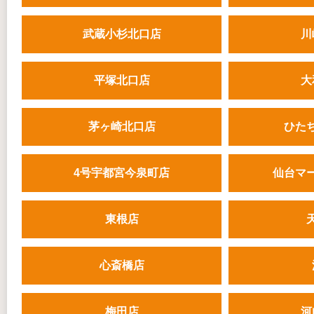
武蔵小杉北口店
川
平塚北口店
大
茅ヶ崎北口店
ひた
4号宇都宮今泉町店
仙台マ
東根店
心斎橋店
梅田店
河