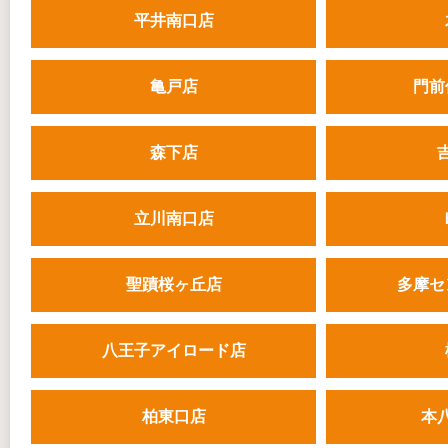
平井南口店
亀戸店
門前
森下店
立川南口店
聖蹟桜ヶ丘店
多摩セ
八王子アイロード店
柏東口店
本