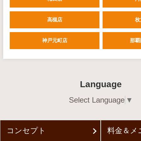
高槻店
枚
神戸元町店
那覇
Language
Select Language
▼
コンセプト
料金＆メ