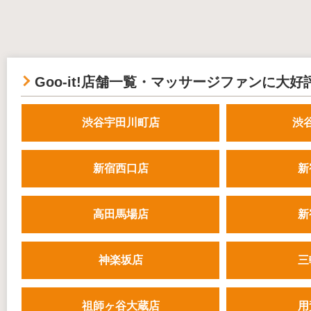
Goo-it!店舗一覧・マッサージファンに大好
渋谷宇田川町店
渋
新宿西口店
新
高田馬場店
新
神楽坂店
三
祖師ヶ谷大蔵店
用