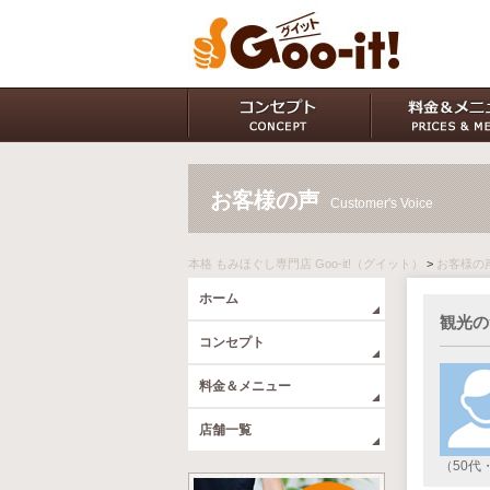
お客様の声
Customer's Voice
本格 もみほぐし専門店 Goo-it!（グイット）
>
お客様の
ホーム
観光の
コンセプト
料金＆メニュー
店舗一覧
（50代