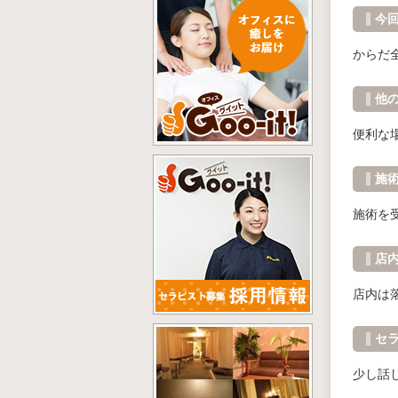
今
からだ
他
便利な
施
施術を
店
店内は
セ
少し話