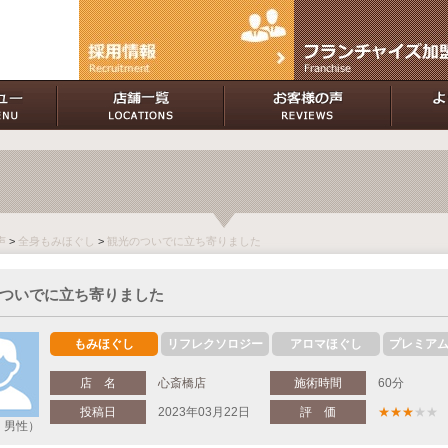
声
>
全身もみほぐし
>
観光のついでに立ち寄りました
ついでに立ち寄りました
もみほぐし
リフレクソロジー
アロマほぐし
プレミア
店 名
心斎橋店
施術時間
60分
投稿日
2023年03月22日
評 価
★
★
★
★★
・男性）