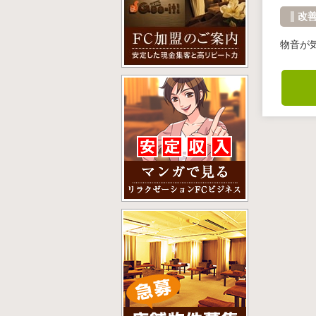
改
物音が