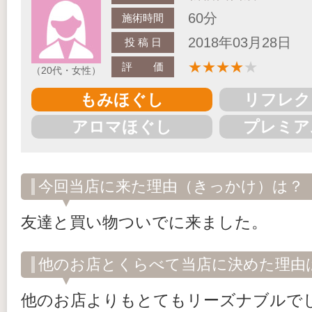
60分
施術時間
2018年03月28日
投 稿 日
★
★
★
★
★
評 価
（20代・女性）
もみほぐし
リフレク
アロマほぐし
プレミア
今回当店に来た理由（きっかけ）は？
友達と買い物ついでに来ました。
他のお店とくらべて当店に決めた理由
他のお店よりもとてもリーズナブルで