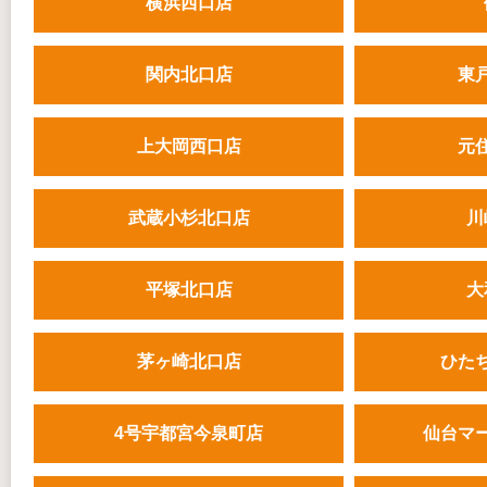
横浜西口店
関内北口店
東
上大岡西口店
元
武蔵小杉北口店
川
平塚北口店
大
茅ヶ崎北口店
ひた
4号宇都宮今泉町店
仙台マ