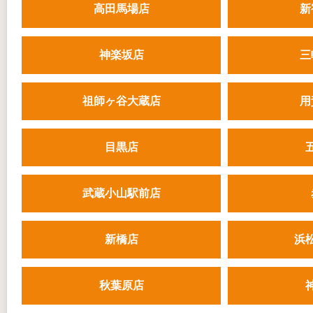
高田馬場店
新
神楽坂店
三
祖師ヶ谷大蔵店
用
目黒店
武蔵小山駅前店
新橋店
浜
秋葉原店