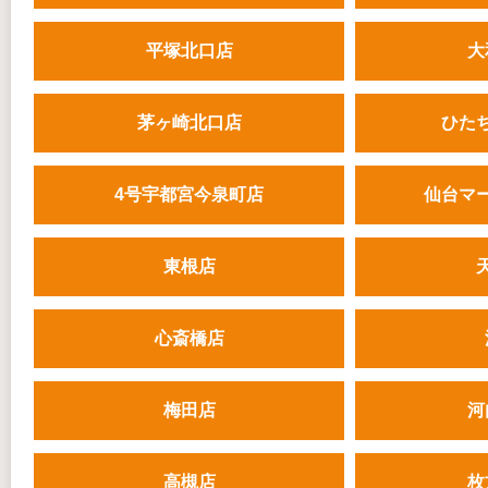
平塚北口店
大
茅ヶ崎北口店
ひた
4号宇都宮今泉町店
仙台マ
東根店
心斎橋店
梅田店
河
高槻店
枚