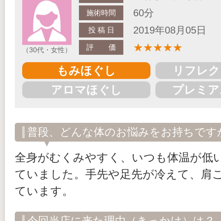
60分
施術時間
2019年08月05日
投 稿 日
★
★
★
★
★
評 価
（30代・女性）
もみほぐし
リフレク
アロマほぐし
プレミア
普段、どんな体のお悩みをお持ちです
全身がむくみやすく、いつも体温が低
ていました。手先や足先が冷えて、肩
ています。
今回当店に来た理由（きっかけ）は？