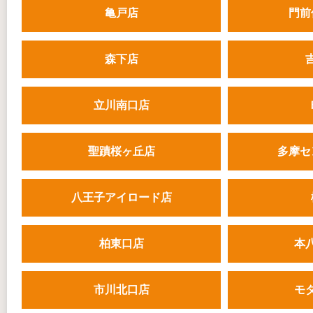
亀戸店
門前
森下店
立川南口店
聖蹟桜ヶ丘店
多摩セ
八王子アイロード店
柏東口店
本
市川北口店
モ