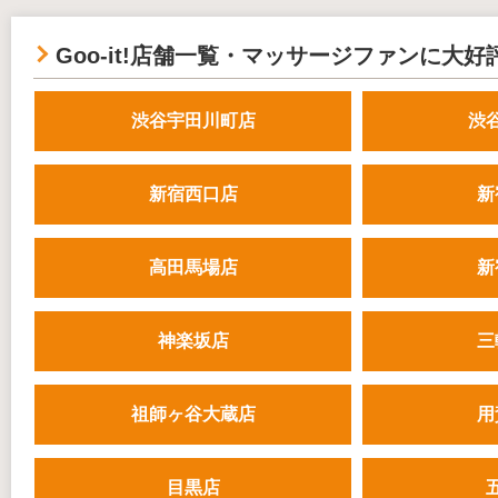
Goo-it!店舗一覧・マッサージファンに大好
渋谷宇田川町店
渋
新宿西口店
新
高田馬場店
新
神楽坂店
三
祖師ヶ谷大蔵店
用
目黒店