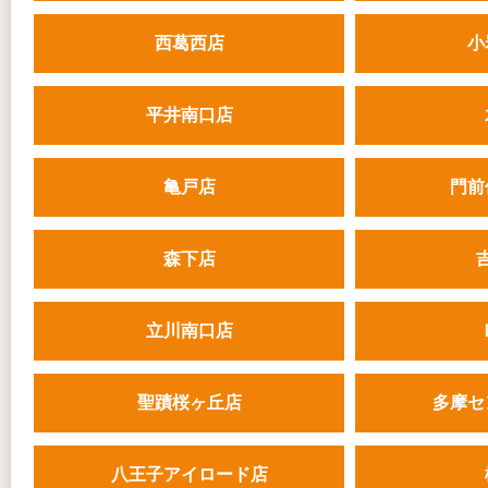
西葛西店
小
平井南口店
亀戸店
門前
森下店
立川南口店
聖蹟桜ヶ丘店
多摩セ
八王子アイロード店