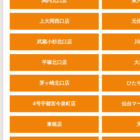
関内北口店
東
上大岡西口店
元
武蔵小杉北口店
川
平塚北口店
大
茅ヶ崎北口店
ひた
4号宇都宮今泉町店
仙台マ
東根店