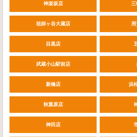
神楽坂店
三
祖師ヶ谷大蔵店
用
目黒店
武蔵小山駅前店
新橋店
浜
秋葉原店
神田店