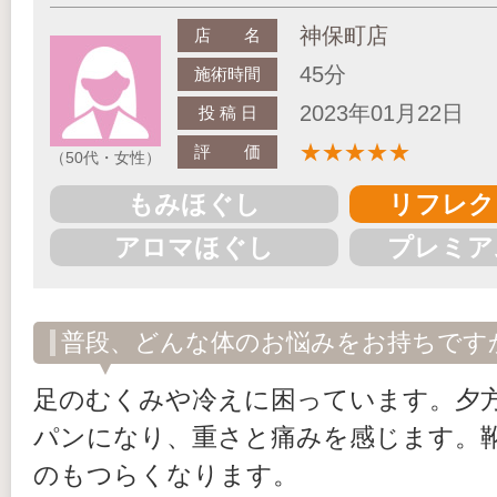
神保町店
店 名
45分
施術時間
2023年01月22日
投 稿 日
★
★
★
★
★
評 価
（50代・女性）
もみほぐし
リフレク
アロマほぐし
プレミア
普段、どんな体のお悩みをお持ちです
足のむくみや冷えに困っています。夕
パンになり、重さと痛みを感じます。
のもつらくなります。