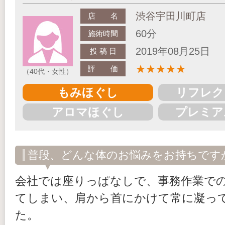
渋谷宇田川町店
店 名
60分
施術時間
2019年08月25日
投 稿 日
★
★
★
★
★
評 価
（40代・女性）
もみほぐし
リフレク
アロマほぐし
プレミア
普段、どんな体のお悩みをお持ちです
会社では座りっぱなしで、事務作業で
てしまい、肩から首にかけて常に凝っ
た。