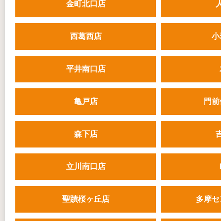
金町北口店
西葛西店
小
平井南口店
亀戸店
門前
森下店
立川南口店
聖蹟桜ヶ丘店
多摩セ