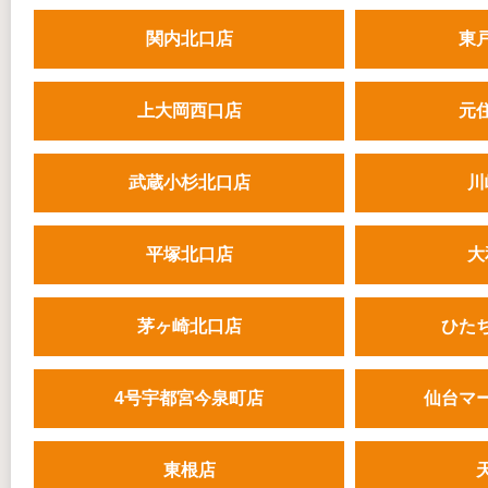
関内北口店
東
上大岡西口店
元
武蔵小杉北口店
川
平塚北口店
大
茅ヶ崎北口店
ひた
4号宇都宮今泉町店
仙台マ
東根店