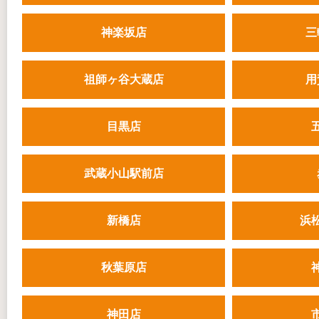
神楽坂店
三
祖師ヶ谷大蔵店
用
目黒店
武蔵小山駅前店
新橋店
浜
秋葉原店
神田店