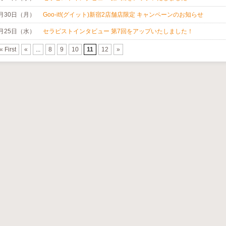
6月30日（月）
Goo-it!(グイット)新宿2店舗店限定 キャンペーンのお知らせ
6月25日（水）
セラピストインタビュー 第7回をアップいたしました！
« First
«
...
8
9
10
11
12
»