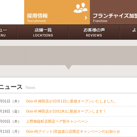
ニュース
News
0月01日（木）
Goo-it! 神田店が10月1日に新規オープンいたしました。
9月18日（金）
Goo-it! 神田店が10/1(木)に新規オープンします！
9月03日（木）
上野御徒町店限定ペア割キャンペーン
7月13日（月）
Goo-it!(グイット)宮益坂口店限定キャンペーンのお知らせ