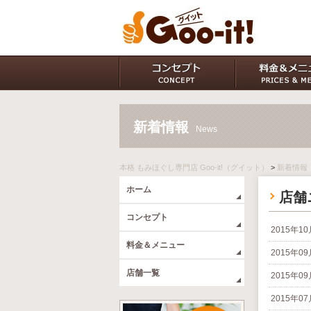
新着情報
News
本格 もみほぐし専門店 Goo-it!（グイット）
>
新着情報
ホーム
店舗
コンセプト
2015年1
料金＆メニュー
2015年0
店舗一覧
2015年0
2015年0