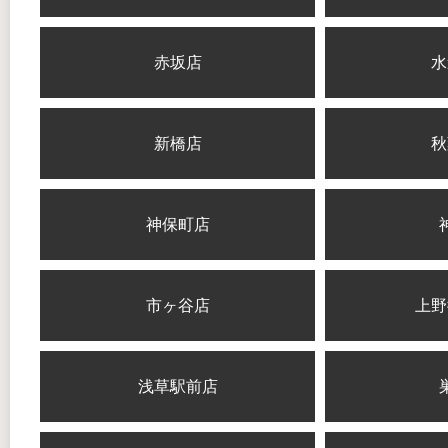
赤坂店
水
新橋店
秋
神保町店
市ヶ谷店
上野
浅草駅前店