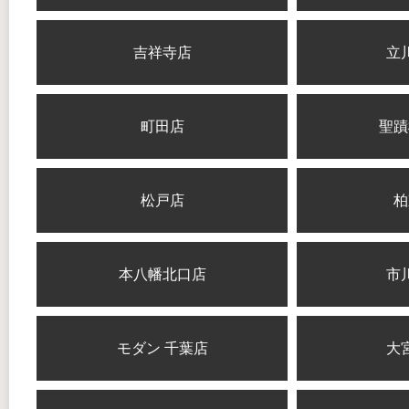
吉祥寺店
立
町田店
聖蹟
松戸店
柏
本八幡北口店
市
モダン 千葉店
大