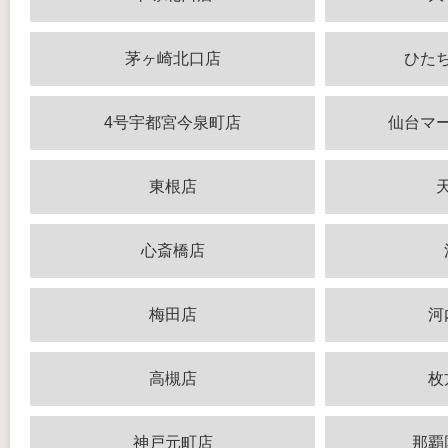
茅ヶ崎北口店
ひた
4号宇都宮今泉町店
仙台マ
東根店
心斎橋店
梅田店
河
高槻店
枚
神戸元町店
那覇