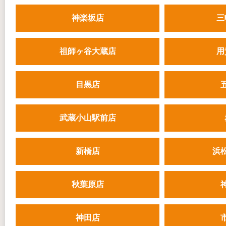
神楽坂店
三
祖師ヶ谷大蔵店
用
目黒店
武蔵小山駅前店
新橋店
浜
秋葉原店
神田店