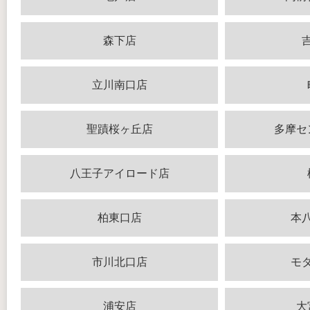
森下店
立川南口店
聖蹟桜ヶ丘店
多摩セ
八王子アイロード店
柏東口店
本
市川北口店
モ
浦安店
大