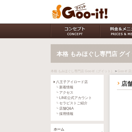
本格 もみほぐし専門店 グ
本格 もみほぐし専門店 Goo-it!（グイット）
>
Goo-it!
八王子アイロード店
店舗
新着情報
アクセス
LINE公式アカウント
セラピストご紹介
店舗Q&A
採用情報
ホーム