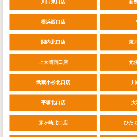
川口東口店
新
横浜西口店
関内北口店
東
上大岡西口店
元
武蔵小杉北口店
川
平塚北口店
大
茅ヶ崎北口店
ひた