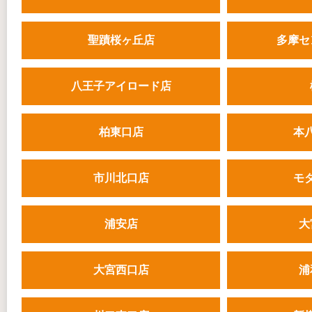
聖蹟桜ヶ丘店
多摩セ
八王子アイロード店
柏東口店
本
市川北口店
モ
浦安店
大
大宮西口店
浦