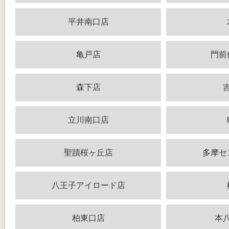
平井南口店
亀戸店
門前
森下店
立川南口店
聖蹟桜ヶ丘店
多摩セ
八王子アイロード店
柏東口店
本