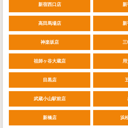
新宿西口店
新
高田馬場店
新
神楽坂店
三
祖師ヶ谷大蔵店
用
目黒店
武蔵小山駅前店
新橋店
浜