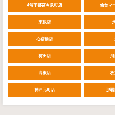
4号宇都宮今泉町店
仙台マ
東根店
心斎橋店
梅田店
河
高槻店
枚
神戸元町店
那覇