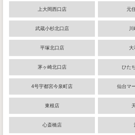
上大岡西口店
元
武蔵小杉北口店
川
平塚北口店
大
茅ヶ崎北口店
ひた
4号宇都宮今泉町店
仙台マ
東根店
心斎橋店