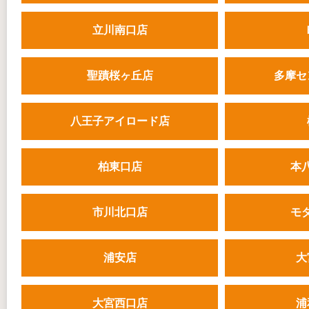
立川南口店
聖蹟桜ヶ丘店
多摩セ
八王子アイロード店
柏東口店
本
市川北口店
モ
浦安店
大
大宮西口店
浦