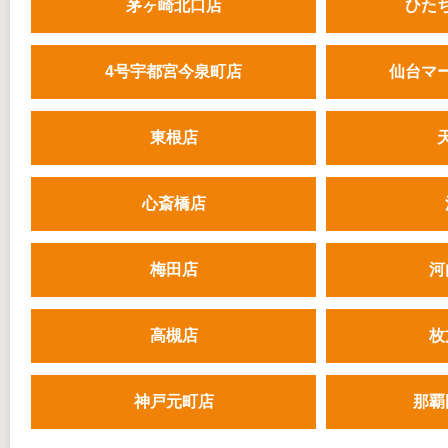
茅ヶ崎北口店
ひた
4号宇都宮今泉町店
仙台マ
東根店
心斎橋店
梅田店
河
高槻店
枚
神戸元町店
那覇