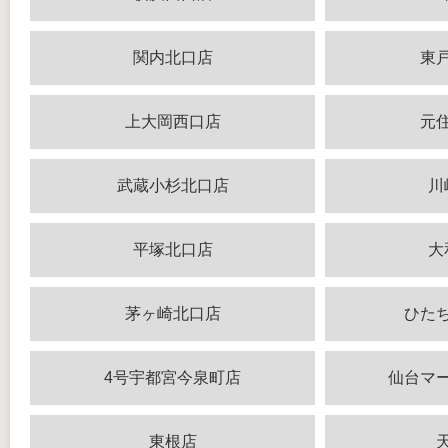
関内北口店
東
上大岡西口店
元
武蔵小杉北口店
川
平塚北口店
大
茅ヶ崎北口店
ひた
4号宇都宮今泉町店
仙台マ
東根店