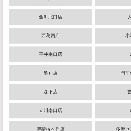
金町北口店
西葛西店
小
平井南口店
亀戸店
門前
森下店
立川南口店
聖蹟桜ヶ丘店
多摩セ