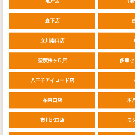
亀戸店
門前
森下店
立川南口店
聖蹟桜ヶ丘店
多摩セ
八王子アイロード店
柏東口店
本
市川北口店
モ