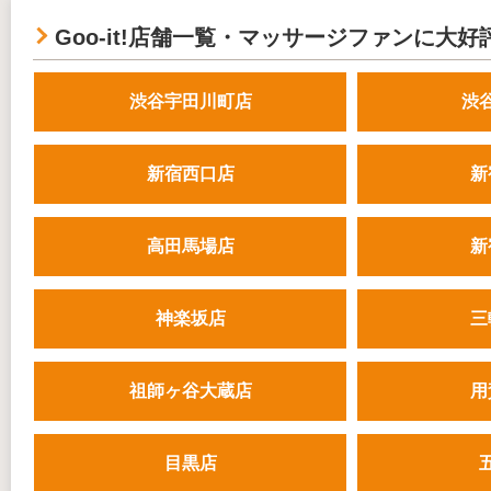
Goo-it!店舗一覧・マッサージファンに大好
渋谷宇田川町店
渋
新宿西口店
新
高田馬場店
新
神楽坂店
三
祖師ヶ谷大蔵店
用
目黒店