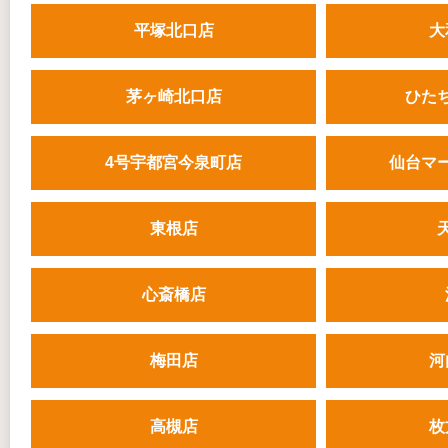
平塚北口店
大
茅ヶ崎北口店
ひた
4号宇都宮今泉町店
仙台マ
東根店
心斎橋店
梅田店
河
高槻店
枚