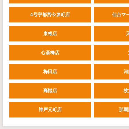
4号宇都宮今泉町店
仙台マ
東根店
心斎橋店
梅田店
河
高槻店
枚
神戸元町店
那覇