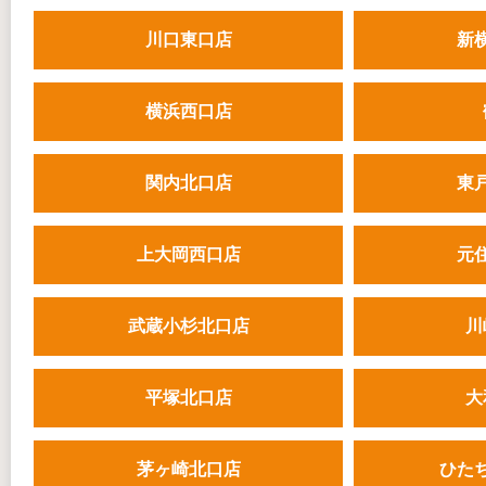
川口東口店
新
横浜西口店
関内北口店
東
上大岡西口店
元
武蔵小杉北口店
川
平塚北口店
大
茅ヶ崎北口店
ひた