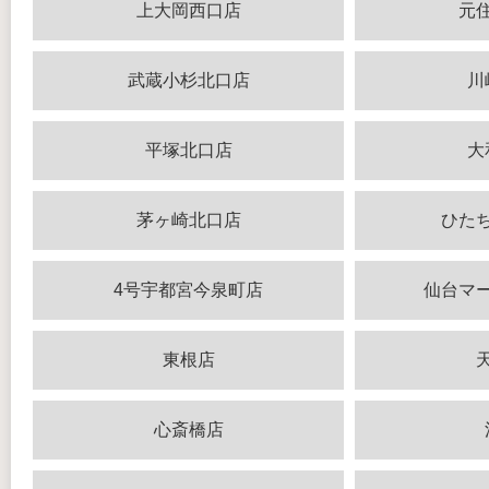
上大岡西口店
元
武蔵小杉北口店
川
平塚北口店
大
茅ヶ崎北口店
ひた
4号宇都宮今泉町店
仙台マ
東根店
心斎橋店