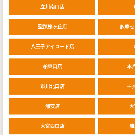
立川南口店
聖蹟桜ヶ丘店
多摩セ
八王子アイロード店
柏東口店
本
市川北口店
モ
浦安店
大
大宮西口店
浦