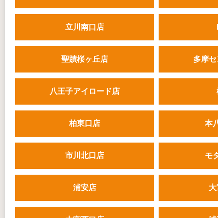
立川南口店
聖蹟桜ヶ丘店
多摩セ
八王子アイロード店
柏東口店
本
市川北口店
モ
浦安店
大