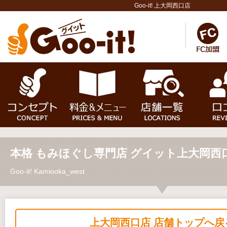
Goo-it! 上大岡西口店
本格 もみほぐし専門店 グイット上大岡西
Goo-it! Kamiooka_west
上大岡西口店 店舗トップへ戻