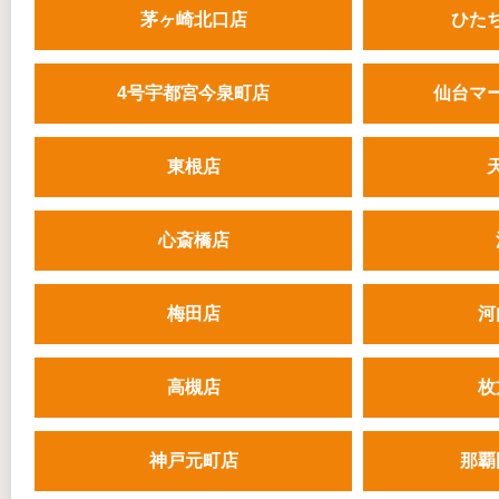
茅ヶ崎北口店
ひた
4号宇都宮今泉町店
仙台マ
東根店
心斎橋店
梅田店
河
高槻店
枚
神戸元町店
那覇