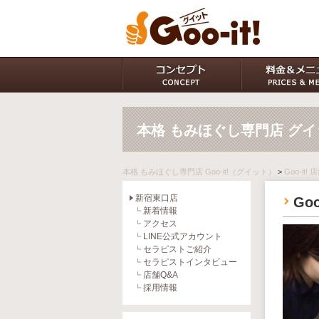
本格 もみほぐし専門店 グ
本格 もみほぐし専門店 Goo-it!（グイット）
>
Goo-it!
新宿東口店
Go
新着情報
アクセス
LINE公式アカウント
セラピストご紹介
セラピストインタビュー
店舗Q&A
採用情報