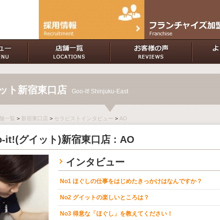
イット新宿東口店
Goo-it! Shinjuku-East
 店舗一覧
>
新宿東口店
>
セラピストインタビュー
>
AO
o-it!(グイット)新宿東口店 : AO
インタビュー
No1 ほぐしの仕事をはじめたきっかけはなんですか？
No2 グイットの楽しいところは？
No3 得意な「ほぐし」を教えてください！